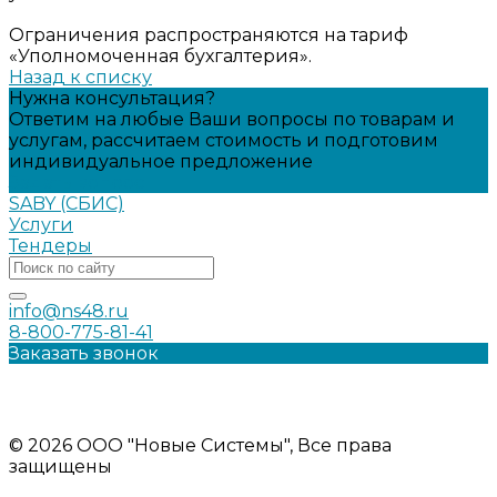
Ограничения распространяются на тариф
«Уполномоченная бухгалтерия».
Назад к списку
Нужна консультация?
Ответим на любые Ваши вопросы по товарам и
услугам, рассчитаем стоимость и подготовим
индивидуальное предложение
Задать вопрос
SABY (СБИС)
Услуги
Тендеры
info@ns48.ru
8-800-775-81-41
Заказать звонок
Политика конфиденциальности
Информация на сайте носит ознакомительный характер и
не является публичной офертой
© 2026 ООО "Новые Системы", Все права
защищены