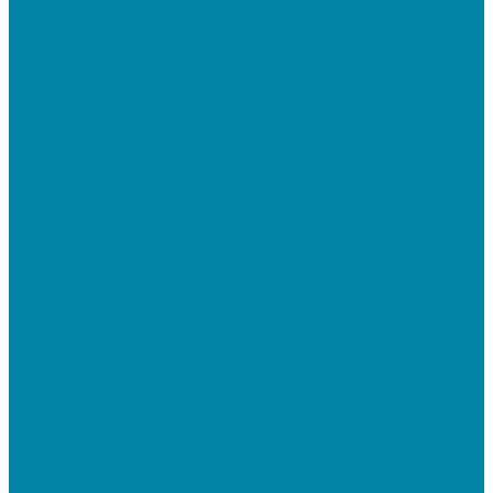
Mobile SMARTS: ЕГАИС 3
Mobile SMARTS: Склад 15
ПО на базе решений 1С
Электронная отчетность и документооборот (ЭДО)
Услуги
Онлайн-кассы
Установка и замена фискальных накопителей
(ФН)
Подключение к Оператору фискальных данных
(ОФД)
Регистрация ККТ в ФНС России
Торговля и склад
Автоматизация розничной торговли
Автоматизация кафе и ресторанов
Автоматизация сферы услуг
Маркировка товаров
&quot;Честный знак&quot;: подключение к
системе маркировки
&quot;Честный знак&quot;: электронный
документооборот для маркировки
&quot;Честный знак&quot;: подбор оборудования
для маркировки
СБИС
Установка и настройка СБИС Электронная