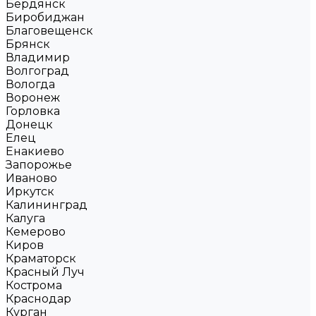
Бердянск
Биробиджан
Благовещенск
Брянск
Владимир
Волгоград
Вологда
Воронеж
Горловка
Донецк
Елец
Енакиево
Запорожье
Иваново
Иркутск
Калининград
Калуга
Кемерово
Киров
Краматорск
Красный Луч
Кострома
Краснодар
Курган