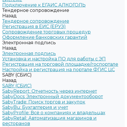
Подключение к ЕГАИС АЛКОГОЛЬ
Тендерное сопровождение
Назад
Тендерное сопровождение
Регистрация в ЕИС (ЕРУЗ)
Сопровождение торговых процедур
Оформление банковских гарантий
Электронная подпись
Назад
Электронная подпись
Установка и настройка ПО для работы с ЭП
Регистрация на торговой площадке/госпортале
Настройка и регистрация на портале ФГИС ЦС
SABY (СБИС)
Назад
SABY (СБИС)
SabyReport: Отчетность через интернет
SabyDocs: Электронный документооборот
SabyTrade: Поиск торгов и закупок
SabyBu: Бухгалтерия и учет
SabyProfile: Всё о компаниях и владельцах
SabyRetail: Автоматизация магазинов и
ресторанов