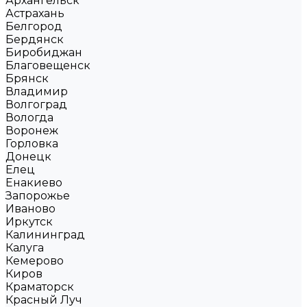
Архангельск
Астрахань
Белгород
Бердянск
Биробиджан
Благовещенск
Брянск
Владимир
Волгоград
Вологда
Воронеж
Горловка
Донецк
Елец
Енакиево
Запорожье
Иваново
Иркутск
Калининград
Калуга
Кемерово
Киров
Краматорск
Красный Луч