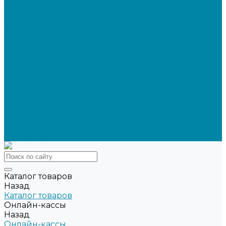
Электронная подпись для физлиц
Электронная подпись для ГосПорталов
Электронная подпись для торгов
Программы для работы с электронной подписью
Токены для записи электронной подписи
Удаленное продление электронных подписей
Тендеры
Компания
Новости
Отзывы
Вакансии
Политика конфиденциальности
Сертификаты
Реквизиты
Контакты
Каталог товаров
Назад
Каталог товаров
Онлайн-кассы
Назад
Онлайн-кассы