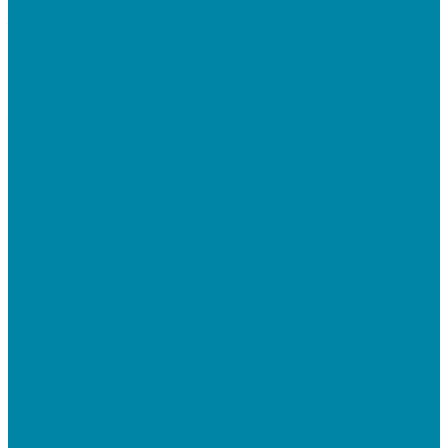
Промышленные принтеры
Терминалы сбора данных (ТСД)
Бюджетные ТСД
Профессиональные ТСД
Промышленные ТСД
Электронные весы
Торговые весы
Фасовочные весы с печатью этикеток
Напольные весы
Банковское оборудование
Детекторы банкнот
Счетчики банкнот
Счетчики и сортировщики монет
POS-периферия
Мониторы кассиров
Дисплеи покупателя
Денежные ящики
Считыватели магнитных карт
Программируемые клавиатуры
Чековая лента и этикетки
Кассовые компьютеры и моноблоки
Кассовые POS моноблоки
Кассовые POS компьютеры
Дополнительные мониторы к POS-терминалам