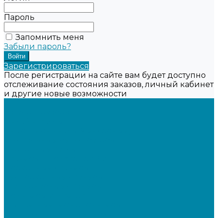
Пароль
Запомнить меня
Забыли пароль?
Зарегистрироваться
После регистрации на сайте вам будет доступно
отслеживание состояния заказов, личный кабинет
и другие новые возможности
...
Каталог товаров
Онлайн-кассы
Смарт-терминалы (сенсорные)
Фискальные регистраторы
Кнопочные кассы
Сканеры штрихкодов 2D
Проводные сканеры
Беспроводные сканеры
Стационарные сканеры
Принтеры этикеток
Бюджетные термопринтеры
Профессиональные термотрансферные принтеры