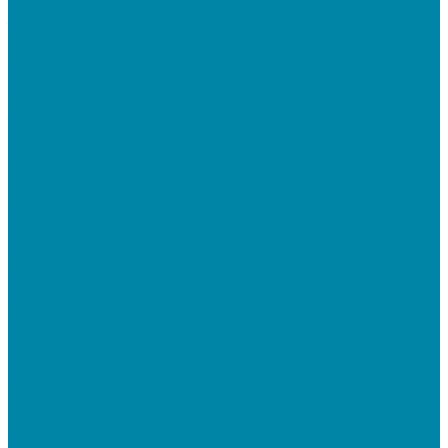
Промышленные принтеры
Терминалы сбора данных (ТСД)
Бюджетные ТСД
Профессиональные ТСД
Промышленные ТСД
Электронные весы
Торговые весы
Фасовочные весы с печатью этикеток
Напольные весы
Банковское оборудование
Детекторы банкнот
Счетчики банкнот
Счетчики и сортировщики монет
POS-периферия
Мониторы кассиров
Дисплеи покупателя
Денежные ящики
Считыватели магнитных карт
Программируемые клавиатуры
Чековая лента и этикетки
Кассовые компьютеры и моноблоки
Кассовые POS моноблоки
Кассовые POS компьютеры
Дополнительные мониторы к POS-терминалам