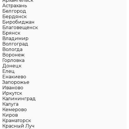
Архангельск
Астрахань
Белгород
Бердянск
Биробиджан
Благовещенск
Брянск
Владимир
Волгоград
Вологда
Воронеж
Горловка
Донецк
Елец
Енакиево
Запорожье
Иваново
Иркутск
Калининград
Калуга
Кемерово
Киров
Краматорск
Красный Луч