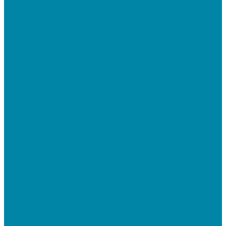
Прочее оборудование
Для работы с КЭП(ЭЦП) и регистрации Онлайн
касс
Намотчики этикеток
Принтеры браслетов
Ручные аппликаторы этикеток
Прайс-чекеры
Принтеры чеков
Принтеры пластиковых карт
Энкодеры магнитных карт
Программное обеспечение
ПО для розничных продаж
1C Касса
1С Розница
Frontol 6
Frontol xPOS 3
СбиС для магазина
ПО для складского учета
1C Розница
1С Управление торговлей
СбиС торговля, закупки и складской учет
ПО для терминалов сбора данных
DataMobile