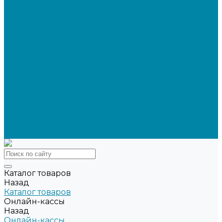
Электронная подпись для физлиц
Электронная подпись для ГосПорталов
Электронная подпись для торгов
Программы для работы с электронной подписью
Токены для записи электронной подписи
Удаленное продление электронных подписей
Тендеры
Компания
Новости
Отзывы
Вакансии
Политика конфиденциальности
Сертификаты
Реквизиты
Контакты
Каталог товаров
Назад
Каталог товаров
Онлайн-кассы
Назад
Онлайн-кассы