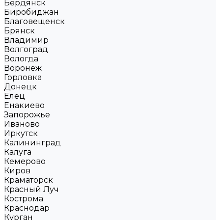
Бердянск
Биробиджан
Благовещенск
Брянск
Владимир
Волгоград
Вологда
Воронеж
Горловка
Донецк
Елец
Енакиево
Запорожье
Иваново
Иркутск
Калининград
Калуга
Кемерово
Киров
Краматорск
Красный Луч
Кострома
Краснодар
Курган