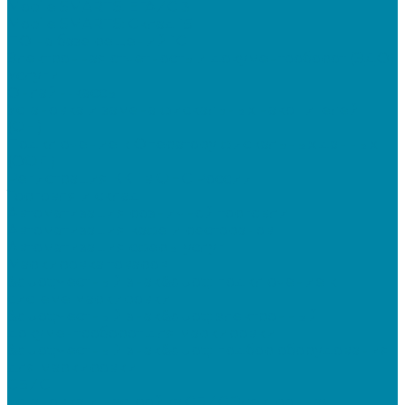
Mobile SMARTS: ЕГАИС 3
Mobile SMARTS: Склад 15
ПО на базе решений 1С
Электронная отчетность и документооборот (ЭДО)
Услуги
Онлайн-кассы
Установка и замена фискальных накопителей
(ФН)
Подключение к Оператору фискальных данных
(ОФД)
Регистрация ККТ в ФНС России
Торговля и склад
Автоматизация розничной торговли
Автоматизация кафе и ресторанов
Автоматизация сферы услуг
Маркировка товаров
&quot;Честный знак&quot;: подключение к
системе маркировки
&quot;Честный знак&quot;: электронный
документооборот для маркировки
&quot;Честный знак&quot;: подбор оборудования
для маркировки
СБИС
Установка и настройка СБИС Электронная