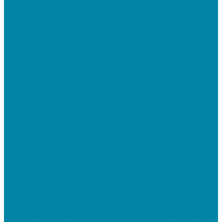
отчетность
Подключение дополнительного абонента в
системе
Подключение к ЕГАИС АЛКОГОЛЬ
Тендерное сопровождение
Регистрация в ЕИС (ЕРУЗ)
Сопровождение торговых процедур
Оформление банковских гарантий
Электронная подпись
Установка и настройка ПО для работы с ЭП
Регистрация на торговой площадке/госпортале
Настройка и регистрация на портале ФГИС ЦС
SABY (СБИС)
SabyReport: Отчетность через интернет
SabyDocs: Электронный документооборот
SabyTrade: Поиск торгов и закупок
SabyBu: Бухгалтерия и учет
SabyProfile: Всё о компаниях и владельцах
SabyRetail: Автоматизация магазинов и
ресторанов
SabyTMS: ЭтРН и автоматизация логистики
Электронная подпись
Электронная подпись для юрлиц и ИП от УЦ ФНС