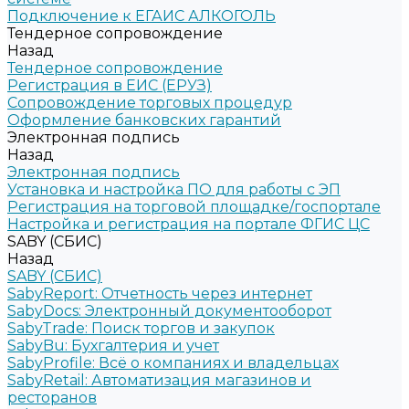
Подключение к ЕГАИС АЛКОГОЛЬ
Тендерное сопровождение
Назад
Тендерное сопровождение
Регистрация в ЕИС (ЕРУЗ)
Сопровождение торговых процедур
Оформление банковских гарантий
Электронная подпись
Назад
Электронная подпись
Установка и настройка ПО для работы с ЭП
Регистрация на торговой площадке/госпортале
Настройка и регистрация на портале ФГИС ЦС
SABY (СБИС)
Назад
SABY (СБИС)
SabyReport: Отчетность через интернет
SabyDocs: Электронный документооборот
SabyTrade: Поиск торгов и закупок
SabyBu: Бухгалтерия и учет
SabyProfile: Всё о компаниях и владельцах
SabyRetail: Автоматизация магазинов и
ресторанов